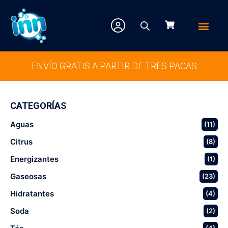
CÓMO CO
ENVÍO GRATIS A PARTIR DE TRES PACAS
CATEGORÍAS
Aguas
(11)
Citrus
(8)
Energizantes
(1)
Gaseosas
(23)
Hidratantes
(4)
Soda
(2)