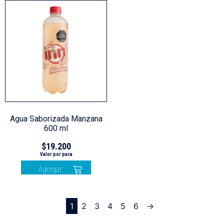
Agua Saborizada Manzana
600 ml
$
19.200
Agregar
1
2
3
4
5
6
→