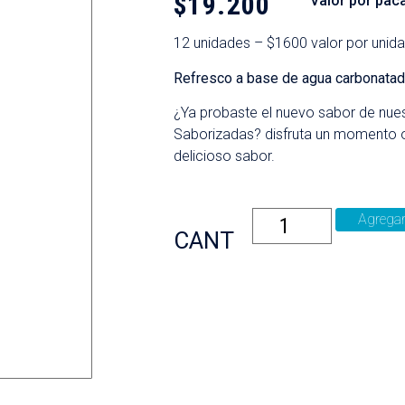
$
19.200
Valor por pac
12 unidades – $1600 valor por unid
Refresco a base de agua carbonatad
¿Ya probaste el nuevo sabor de nue
Saborizadas? disfruta un momento o
delicioso sabor.
Agrega
CANT