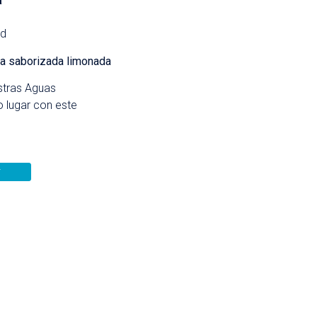
a
ad
a saborizada limonada
stras Aguas
 lugar con este
r