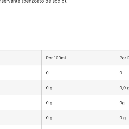
onservante (benzoato de sodio).
Por 100mL
Por 
0
0
0 g
0,0 
0 g
0g
0 g
0 g