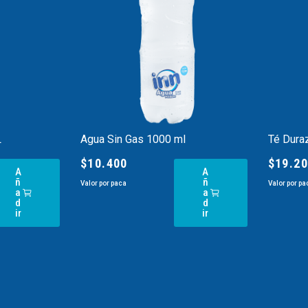
L
Agua Sin Gas 1000 ml
Té Dura
$
10.400
$
19.2
A
A
ñ
ñ
Valor por paca
Valor por pa
a
a
d
d
ir
ir