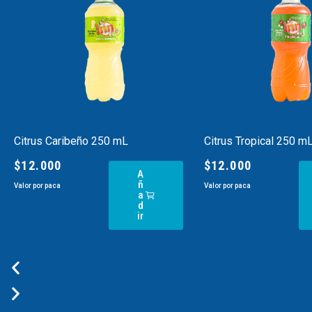
Citrus Caribeño 250 mL
Citrus Tropical 250 m
$
12.000
$
12.000
A
ñ
Valor por paca
Valor por paca
a
d
ir