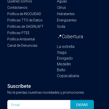
Quiénes Somos
Aguas
Contáctanos
Citrus
Política de INOCUIDAD
Hidratantes
Políticas TTO de Datos
Energizantes
Políticas de SAGRILAFT
Soda
Políticas PTEE
📍Cobertura
Política Ambiental
Canal de Denuncias
La estrella
Itagui
Envigado
Medellín
Bello
Copacabana
Suscríbete
No te pierdas nuestras novedades y promociones.
ENVIAR