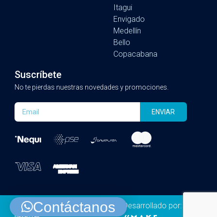
Itagui
Envigado
Medellín
Bello
Copacabana
Suscríbete
No te pierdas nuestras novedades y promociones.
ENVIAR
Contáctanos
Desarrollado por:
COPYRIGHT © INN. ALL RIGHTS
RESERVED